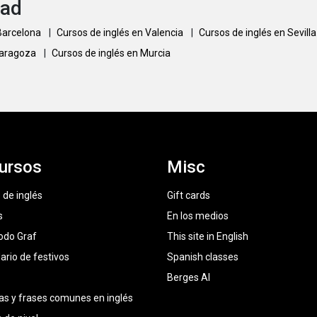
dad
 Barcelona
|
Cursos de inglés en Valencia
|
Cursos de inglés en Sevill
Zaragoza
|
Cursos de inglés en Murcia
ursos
Misc
 de inglés
Gift cards
s
En los medios
odo Graf
This site in English
ario de festivos
Spanish classes
Berges AI
as y frases comunes en inglés