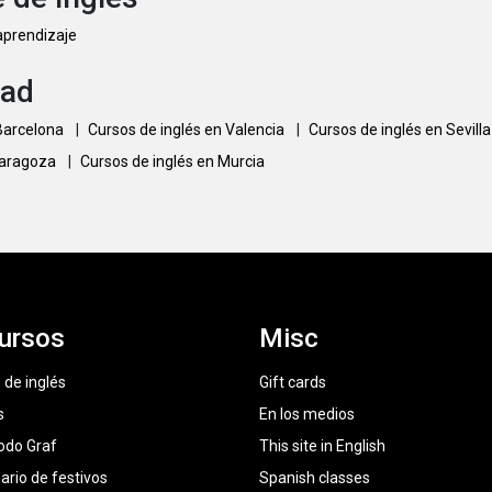
 aprendizaje
dad
 Barcelona
|
Cursos de inglés en Valencia
|
Cursos de inglés en Sevill
Zaragoza
|
Cursos de inglés en Murcia
ursos
Misc
 de inglés
Gift cards
s
En los medios
odo Graf
This site in English
ario de festivos
Spanish classes