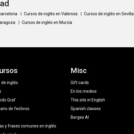
dad
 Barcelona
|
Cursos de inglés en Valencia
|
Cursos de inglés en Sevill
Zaragoza
|
Cursos de inglés en Murcia
ursos
Misc
 de inglés
Gift cards
s
En los medios
odo Graf
This site in English
ario de festivos
Spanish classes
Berges AI
as y frases comunes en inglés