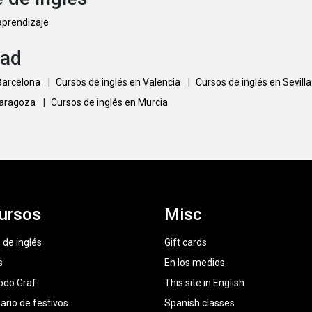
 aprendizaje
dad
 Barcelona
|
Cursos de inglés en Valencia
|
Cursos de inglés en Sevill
Zaragoza
|
Cursos de inglés en Murcia
ursos
Misc
 de inglés
Gift cards
s
En los medios
odo Graf
This site in English
ario de festivos
Spanish classes