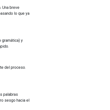
. Una breve
pasando lo que ya
 gramática) y
ápido.
te del proceso.
as palabras
ero sesgo hacia el