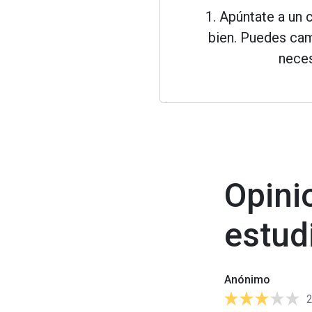
1. Apúntate a un 
bien. Puedes cam
neces
Opini
estud
Anónimo