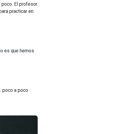
 poco. El profesor
ara practicar en
ngo es que hemos
..poco a poco