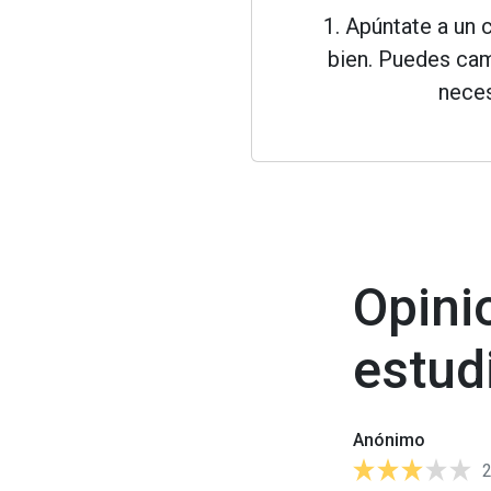
1. Apúntate a un 
bien. Puedes cam
neces
Opini
estud
Anónimo