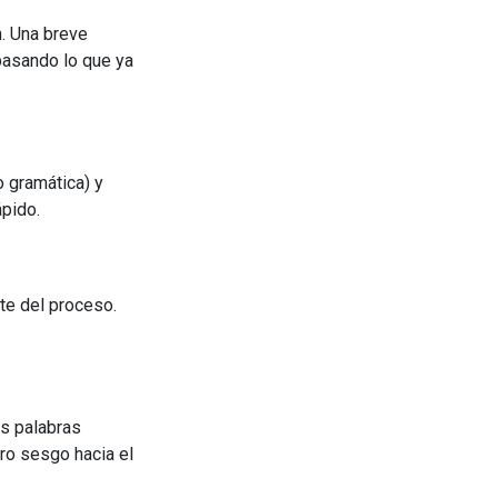
. Una breve
pasando lo que ya
 gramática) y
ápido.
te del proceso.
as palabras
ero sesgo hacia el