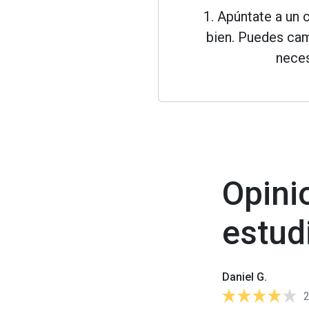
1. Apúntate a un 
bien. Puedes cam
neces
Opini
estud
Daniel G.