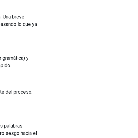
. Una breve
pasando lo que ya
 gramática) y
ápido.
te del proceso.
as palabras
ero sesgo hacia el