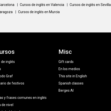
 Barcelona
|
Cursos de inglés en Valencia
|
Cursos de inglés en Sevill
Zaragoza
|
Cursos de inglés en Murcia
ursos
Misc
 de inglés
Gift cards
s
En los medios
odo Graf
This site in English
ario de festivos
Spanish classes
Berges AI
as y frases comunes en inglés
 de nivel