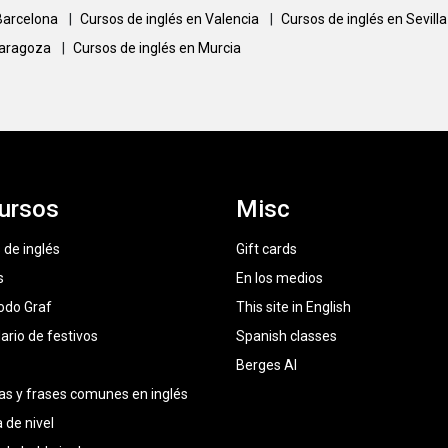
 Barcelona
|
Cursos de inglés en Valencia
|
Cursos de inglés en Sevill
Zaragoza
|
Cursos de inglés en Murcia
ursos
Misc
 de inglés
Gift cards
s
En los medios
odo Graf
This site in English
ario de festivos
Spanish classes
Berges AI
as y frases comunes en inglés
 de nivel