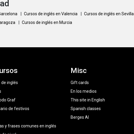
dad
 Barcelona
|
Cursos de inglés en Valencia
|
Cursos de inglés en Sevill
Zaragoza
|
Cursos de inglés en Murcia
ursos
Misc
 de inglés
Gift cards
s
En los medios
odo Graf
This site in English
ario de festivos
Spanish classes
Berges AI
as y frases comunes en inglés