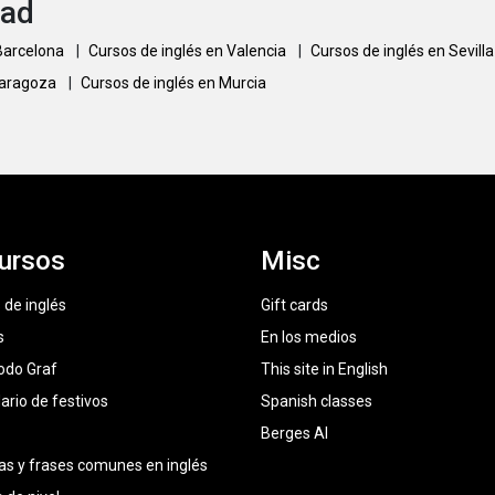
dad
 Barcelona
|
Cursos de inglés en Valencia
|
Cursos de inglés en Sevill
Zaragoza
|
Cursos de inglés en Murcia
ursos
Misc
 de inglés
Gift cards
s
En los medios
odo Graf
This site in English
ario de festivos
Spanish classes
Berges AI
as y frases comunes en inglés