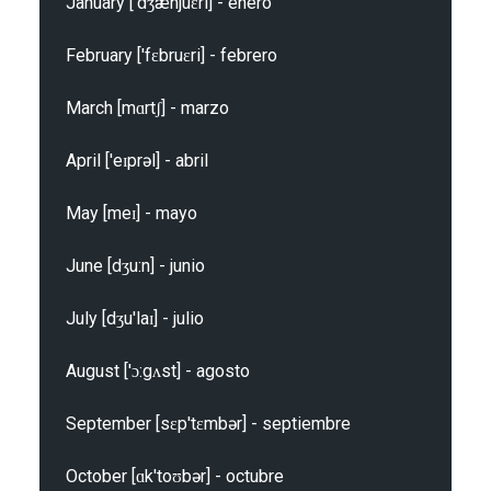
January ['dʒænjuɛri] - enero

February ['fɛbruɛri] - febrero

March [mɑrtʃ] - marzo

April ['eɪprəl] - abril

May [meɪ] - mayo

June [dʒu:n] - junio

July [dʒu'laɪ] - julio

August ['ɔ:gʌst] - agosto

September [sɛp'tɛmbər] - septiembre

October [ɑk'toʊbər] - octubre
