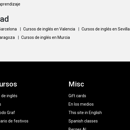
 aprendizaje
dad
 Barcelona
|
Cursos de inglés en Valencia
|
Cursos de inglés en Sevill
Zaragoza
|
Cursos de inglés en Murcia
ursos
Misc
 de inglés
Gift cards
s
En los medios
odo Graf
This site in English
ario de festivos
Spanish classes
Berges AI