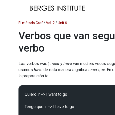
El método Graf
/
Vol. 2
/
Unit 6
Verbos que van segu
verbo
Los verbos
want, need
y
have
van muchas veces segui
usamos
have
de esta manera significa
tener que
. En 
la preposición
to
.
Quiero ir => I want to go

Tengo que ir => I have to go
