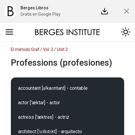
Berges Libros
Gratis en Google Play
El método Graf
/
Vol. 2
/
Unit 2
Professions (profesiones)
accountant [ə'kaʊntənt] - contable

actor ['æktər] - actor

actress ['æktrəs] - actriz

architect ['ɑ:rkɪtɛkt] - arquitecto
