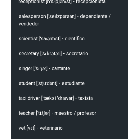
receptionist [rɪ'sɛpʃənɪst] - recepcionista

salesperson ['seɪlzpərsən] - dependiente / 
vendedor

scientist ['saɪəntɪst] - científico

secretary ['sɛkrətəri] - secretario

singer ['sɪŋər] - cantante

student ['stju:dənt] - estudiante

taxi driver ['tæksi 'draɪvər] - taxista

teacher ['ti:tʃər] - maestro / profesor

vet [vɛt] - veterinario
