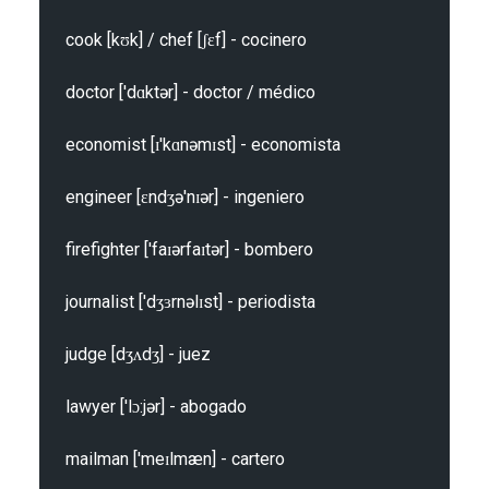
cook [kʊk] / chef [ʃɛf] - cocinero

doctor ['dɑktər] - doctor / médico

economist [ɪ'kɑnəmɪst] - economista

engineer [ɛndʒə'nɪər] - ingeniero

firefighter ['faɪərfaɪtər] - bombero

journalist ['dʒɜrnəlɪst] - periodista

judge [dʒʌdʒ] - juez

lawyer ['lɔ:jər] - abogado

mailman ['meɪlmæn] - cartero
