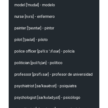
model ['mɑdəl] - modelo

nurse [nɜrs] - enfermero

painter ['peɪntər] - pintor

pilot ['paɪlət] - piloto

police officer [pə'li:s 'ɔfɪsər] - policía

politician [pɑlɪ'tɪʃən] - político

professor [prə'fɛsər] - profesor de universidad

psychiatrist [saɪ'kaɪətrɪst] - psiquiatra

psychologist [saɪ'kɑlədʒɪst] - psicólogo
