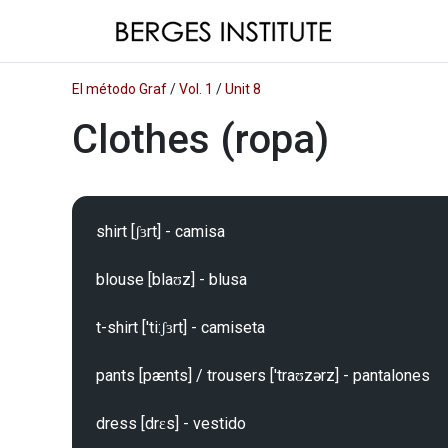
El método Graf
/
Vol. 1
/
Unit 8
Clothes (ropa)
shirt [ʃɜrt] - camisa

blouse [blaʊz] - blusa

t-shirt ['ti:ʃɜrt] - camiseta

pants [pænts] / trousers ['traʊzərz] - pantalones

dress [drɛs] - vestido
