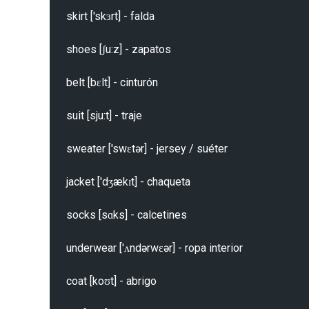
skirt ['skɜrt] - falda

shoes [ʃu:z] - zapatos

belt [bɛlt] - cinturón

suit [sju:t] - traje

sweater ['swɛtər] - jersey / suéter

jacket ['dʒækɪt] - chaqueta

socks [sɑks] - calcetines

underwear ['ʌndərwɛər] - ropa interior

coat [koʊt] - abrigo
