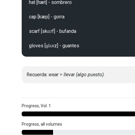
hat [hæt] - sombrero

cap [kæp] - gorra

scarf [skɑ:rf] - bufanda

Recuerda:
wear = llevar (algo puesto)
.
Progress, Vol. 1
Progress, all volumes