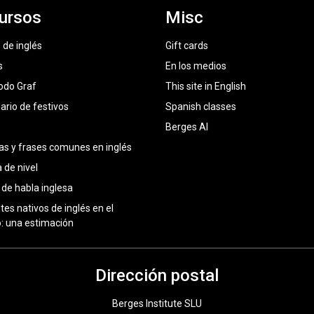
ursos
Misc
 de inglés
Gift cards
s
En los medios
odo Graf
This site in English
ario de festivos
Spanish classes
Berges AI
as y frases comunes en inglés
 de nivel
 de habla inglesa
tes nativos de inglés en el
 una estimación
Dirección postal
Berges Institute SLU