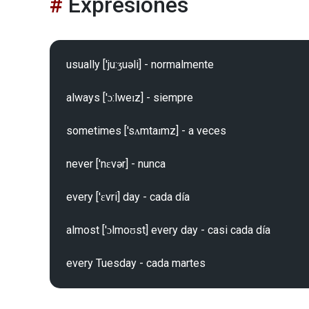
Expresiones
usually ['ju:ʒuəli] - normalmente

always ['ɔ:lweɪz] - siempre

sometimes ['sʌmtaɪmz] - a veces

never ['nɛvər] - nunca

every ['ɛvri] day - cada día

almost ['ɔlmoʊst] every day - casi cada día
