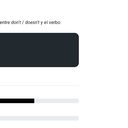
 entre
don't
/
doesn't
y el verbo: