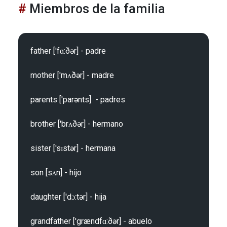
Miembros de la familia
father ['fɑ:ðər] - padre

mother ['mʌðər] - madre

parents ['parənts]  - padres

brother ['brʌðər] - hermano

sister ['sɪstər] - hermana

son [sʌn] - hijo

daughter ['dɔ:tər] - hija

grandfather ['grændfɑ:ðər] - abuelo
