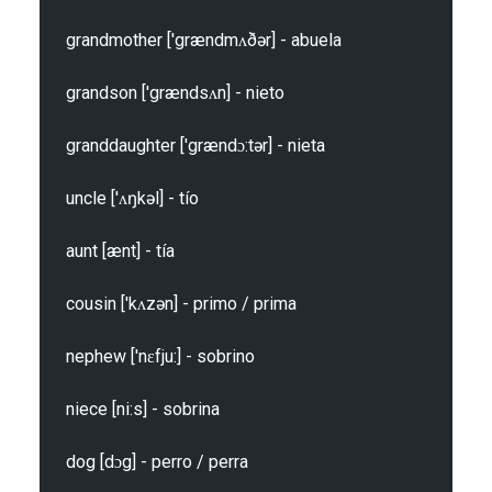
grandmother ['grændmʌðər] - abuela

grandson ['grændsʌn] - nieto

granddaughter ['grændɔ:tər] - nieta

uncle ['ʌŋkəl] - tío

aunt [ænt] - tía

cousin ['kʌzən] - primo / prima

nephew ['nɛfju:] - sobrino

niece [ni:s] - sobrina

dog [dɔg] - perro / perra
