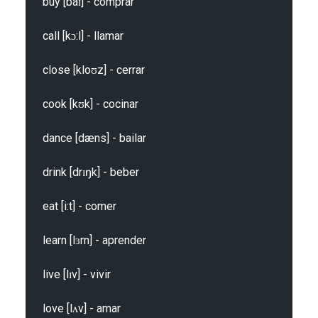
buy [baɪ] - comprar

call [kɔ:l] - llamar

close [kloʊz] - cerrar

cook [kʊk] - cocinar

dance [dæns] - bailar

drink [drɪŋk] - beber

eat [i:t] - comer

learn [lɜrn] - aprender

live [lɪv] - vivir

love [lʌv] - amar
