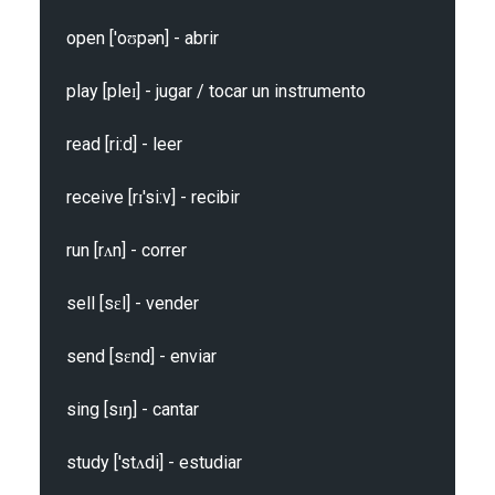
open ['oʊpən] - abrir

play [pleɪ] - jugar / tocar un instrumento

read [ri:d] - leer

receive [rɪ'si:v] - recibir

run [rʌn] - correr

sell [sɛl] - vender

send [sɛnd] - enviar

sing [sɪŋ] - cantar

study ['stʌdi] - estudiar
