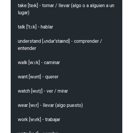
take [teɪk] - tomar / llevar (algo o a alguien a un 
lugar)

talk ['tɔ:k] - hablar

understand [ʌndər'stænd] - comprender / 
entender

walk [wɔ:k] - caminar

want [wɑnt] - querer

watch [wɑtʃ] - ver / mirar

wear [wɛr] - llevar (algo puesto)

work [wɜrk] - trabajar
