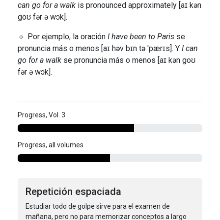
can go for a walk
is pronounced approximately [aɪ kən
goʊ fər ə wɔk].
🔹 Por ejemplo, la oración
I have been to Paris
se
pronuncia más o menos [aɪ həv bɪn tə 'pærɪs]. Y
I can
go for a walk
se pronuncia más o menos [aɪ kən goʊ
fər ə wɔk].
Progress, Vol. 3
Progress, all volumes
Repetición espaciada
Estudiar todo de golpe sirve para el examen de
mañana, pero no para memorizar conceptos a largo