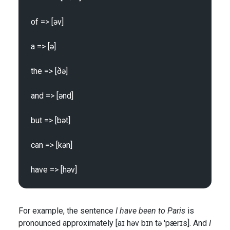
of => [əv]

a => [ə]

the => [ðə]

and => [ənd]

but => [bət]

can => [kən]

For example, the sentence
I have been to Paris
is
pronounced approximately [aɪ həv bɪn tə 'pærɪs]. And
I