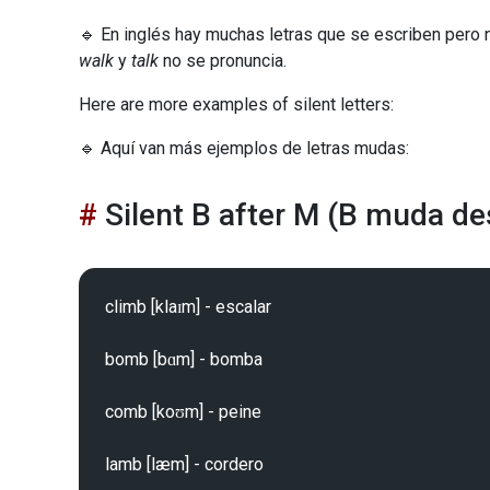
🔹 En inglés hay muchas letras que se escriben pero n
walk
y
talk
no se pronuncia.
Here are more examples of silent letters:
🔹 Aquí van más ejemplos de letras mudas:
Silent B after M (B muda d
climb [klaɪm] - escalar

bomb [bɑm] - bomba

comb [koʊm] - peine

lamb [læm] - cordero
