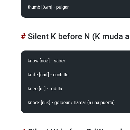
Silent K before N (K muda a
know [noʊ] - saber

knife [naɪf] - cuchillo

knee [ni:] - rodilla
