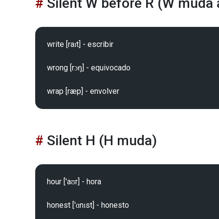
Silent W before R (W muda 
write [raɪt] - escribir

wrong [rɔŋ] - equivocado

Silent H (H muda)
hour ['aʊr] - hora

honest ['ɑnɪst] - honesto
