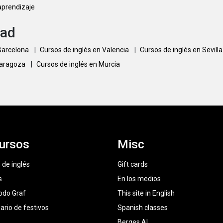
 aprendizaje
dad
 Barcelona
|
Cursos de inglés en Valencia
|
Cursos de inglés en Sevill
Zaragoza
|
Cursos de inglés en Murcia
ursos
Misc
 de inglés
Gift cards
s
En los medios
odo Graf
This site in English
ario de festivos
Spanish classes
Berges AI