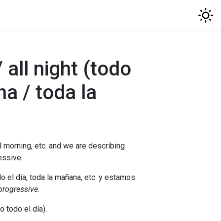
/ all night (todo
na / toda la
 morning, etc. and we are describing
essive.
el día, toda la mañana, etc. y estamos
progressive
.
 todo el día).